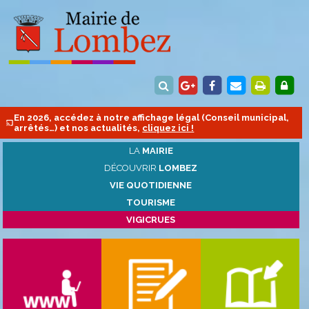
En 2026, accédez à notre affichage légal (Conseil municipal,
arrêtés…) et nos actualités,
cliquez ici !
LA
MAIRIE
DÉCOUVRIR
LOMBEZ
VIE QUOTIDIENNE
TOURISME
VIGICRUES