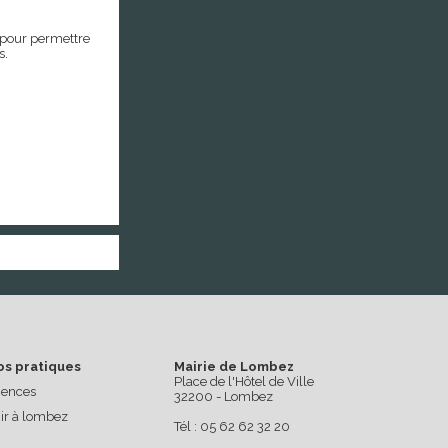
 pour permettre
s.
os pratiques
Mairie de Lombez
Place de l'Hôtel de Ville
ences
32200 - Lombez
ir à lombez
Tél : 05 62 62 32 20