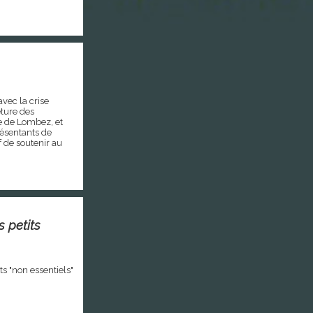
vec la crise
eture des
re de Lombez, et
résentants de
 de soutenir au
s petits
 "non essentiels"