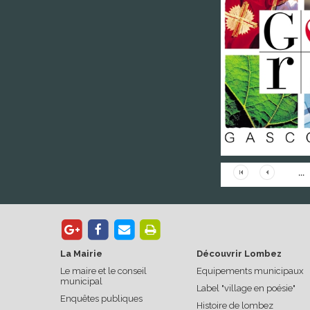
...
La Mairie
Découvrir Lombez
Le maire et le conseil
Equipements municipaux
municipal
Label "village en poésie"
Enquêtes publiques
Histoire de lombez