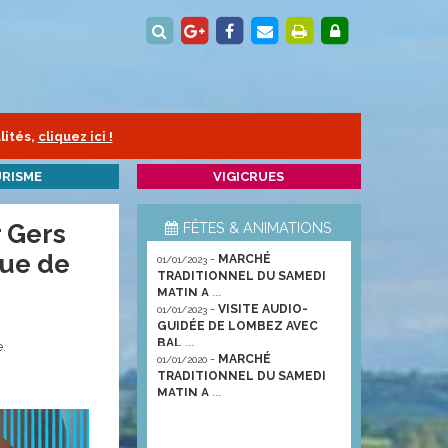
lités,
cliquez ici !
RISME
VIGICRUES
 Gers
FÊTES & ANIMATIONS
que de
-
MARCHÉ
01/01/2023
TRADITIONNEL DU SAMEDI
MATIN A ...
-
VISITE AUDIO-
01/01/2023
GUIDÉE DE LOMBEZ AVEC
BAL ...
e.
-
MARCHÉ
01/01/2020
TRADITIONNEL DU SAMEDI
MATIN A ...