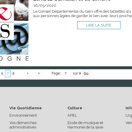
16/05/2020
Le Conseil Départemental du Gers offre des tablettes 4G
aux personnes âgées de garder le lien avec leurs proche
LIRE LA SUITE
Page:
sur 8
6
7
8
Vie Quotidienne
Culture
Inf
Environnement
APEL
Urg
Vos démarches
Ecole de musique et
Ven
administratives
Harmonie de la save