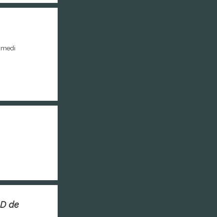
samedi
AD de