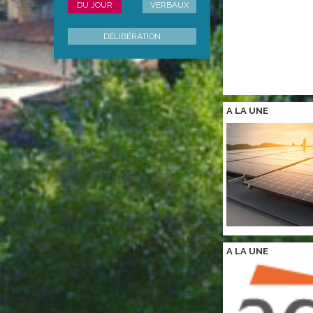
DU JOUR
VERBAUX
DÉLIBÉRATION
A LA
UNE
A LA
UNE