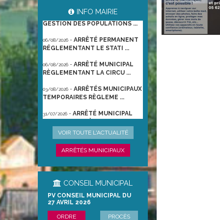
-
ARRÊTÉ PORTANT
06/08/2026
INFO MAIRIE
GESTION DES POPULATIONS ...
-
ARRÊTÉ PERMANENT
06/08/2026
RÉGLEMENTANT LE STATI ...
-
ARRÊTÉ MUNICIPAL
06/08/2026
RÈGLEMENTANT LA CIRCU ...
-
ARRÊTÉS MUNICIPAUX
03/08/2026
TEMPORAIRES RÈGLEME ...
-
ARRÊTÉ MUNICIPAL
31/07/2026
TEMPORAIRE RÈGLEMENTA ...
-
ARRÊTÉ
22/06/2026
VOIR TOUTE L'ACTUALITÉ
PRÉFECTORAL DU 21/06/2026
TEMPO ...
ARRÊTÉS MUNICIPAUX
CONSEIL MUNICIPAL
PV CONSEIL MUNICIPAL DU
27 AVRIL 2026
ORDRE
PROCÈS