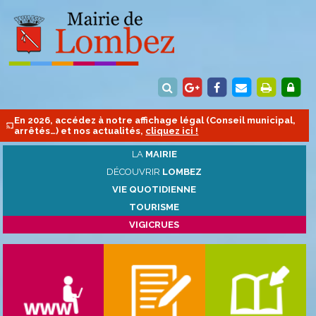
En 2026, accédez à notre affichage légal (Conseil municipal,
arrêtés…) et nos actualités,
cliquez ici !
LA
MAIRIE
DÉCOUVRIR
LOMBEZ
VIE QUOTIDIENNE
TOURISME
VIGICRUES