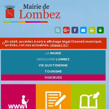
En 2026, accédez à notre affichage légal (Conseil municipal,
arrêtés…) et nos actualités,
cliquez ici !
LA
MAIRIE
DÉCOUVRIR
LOMBEZ
VIE QUOTIDIENNE
TOURISME
VIGICRUES