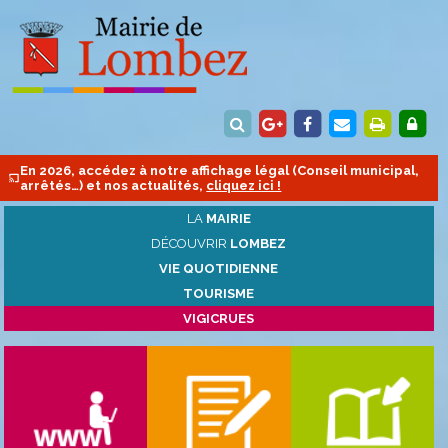
En 2026, accédez à notre affichage légal (Conseil municipal,
arrêtés…) et nos actualités,
cliquez ici !
LA
MAIRIE
DÉCOUVRIR
LOMBEZ
VIE QUOTIDIENNE
TOURISME
VIGICRUES