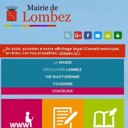
En 2026, accédez à notre affichage légal (Conseil municipal,
arrêtés…) et nos actualités,
cliquez ici !
LA
MAIRIE
DÉCOUVRIR
LOMBEZ
VIE QUOTIDIENNE
TOURISME
VIGICRUES