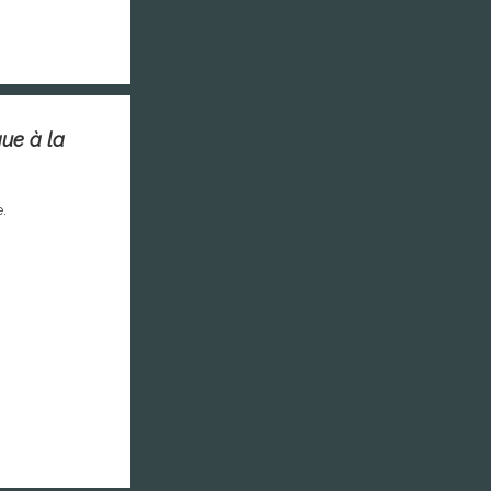
ue à la
e.