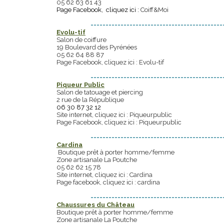
05 62 63 61 43
Page Facebook, cliquez ici :
Coiff&Moi
--------------------------------------------
Evolu-tif
Salon de coiffure
19 Boulevard des Pyrénées
05 62 64 88 87
Page Facebook, cliquez ici :
Evolu-tif
--------------------------------------------
Piqueur Public
Salon de tatouage et piercing
2 rue de la République
06 30 87 32 12
Site internet, cliquez ici :
Piqueurpublic
Page Facebook, cliquez ici :
Piqueurpublic
--------------------------------------------
Cardina
Boutique prêt à porter homme/femme
Zone artisanale La Poutche
05 62 62 15 78
Site internet, cliquez ici :
Cardina
Page facebook, cliquez ici :
cardina
--------------------------------------------
Chaussures du Château
Boutique prêt à porter homme/femme
Zone artisanale La Poutche