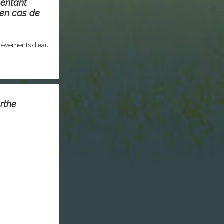
mentant
 en cas de
élèvements d'eau
rthe