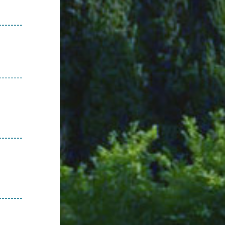
--------
--------
--------
--------