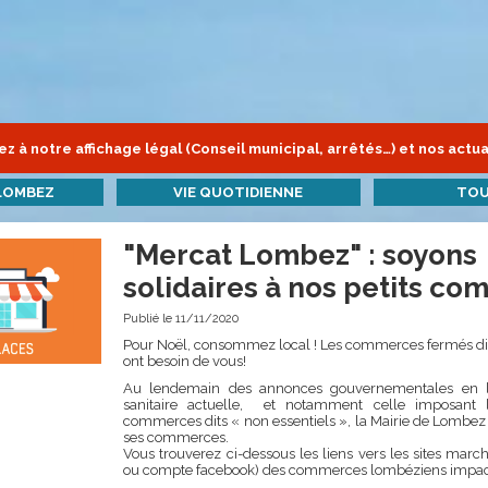
z à notre affichage légal (Conseil municipal, arrêtés…) et nos actua
LOMBEZ
VIE QUOTIDIENNE
TOU
"Mercat Lombez" : soyons
solidaires à nos petits c
Publié le 11/11/2020
Pour Noël, consommez local ! Les commerces fermés dits
ont besoin de vous!
Au lendemain des annonces gouvernementales en li
sanitaire actuelle, et notamment celle imposant 
commerces dits « non essentiels », la Mairie de Lombez 
ses commerces.
Vous trouverez ci-dessous les liens vers les sites march
ou compte facebook) des commerces lombéziens impac