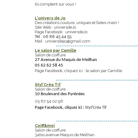
Ils comptent sur vous !
L'univers de Jo
Des créations couture, uniques et faites-main !
Site Web :
universdeJo
Page Facebook :
universdeJo
Tél : 06 88 45 44 55
Mail : universdejo@gmail.com
--------------------------------------------
Le salon par Camille
Salon de coiffure
27 Avenue du Maquis de Meilhan
05 62 62 58 45
Page Facebook, cliquez ici :
le salon par Camille
--------------------------------------------
Styl'Créa Tif
Salon de coiffure
10 Boulevard des Pyrénées
05 67 54 02 96
Page Facebook, cliquez ici :
Styl'Créa Tif
--------------------------------------------
Coiff&moi
Salon de coiffure
34bis avenue Maquis de Meilhan