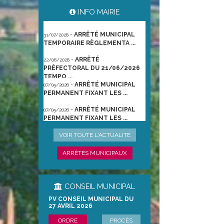
-
ARRÊTÉS MUNICIPAUX
03/08/2026
INFO MAIRIE
TEMPORAIRES RÈGLEME ...
-
ARRÊTÉ MUNICIPAL
31/07/2026
TEMPORAIRE RÈGLEMENTA ...
-
ARRÊTÉ
22/06/2026
PRÉFECTORAL DU 21/06/2026
TEMPO ...
-
ARRÊTÉ MUNICIPAL
07/05/2026
PERMANENT FIXANT LES ...
-
ARRÊTÉ MUNICIPAL
07/05/2026
PERMANENT FIXANT LES ...
-
UNE NAISSANCE UN
28/04/2026
VOIR TOUTE L'ACTUALITÉ
ARBRE
ARRÊTÉS MUNICIPAUX
CONSEIL MUNICIPAL
PV CONSEIL MUNICIPAL DU
27 AVRIL 2026
ORDRE
PROCÈS