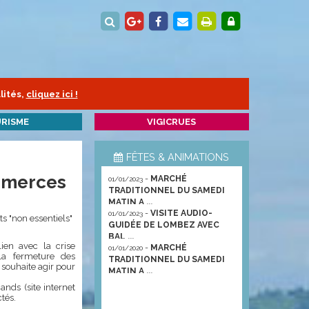
lités,
cliquez ici !
RISME
VIGICRUES
FÊTES & ANIMATIONS
ommerces
-
MARCHÉ
01/01/2023
TRADITIONNEL DU SAMEDI
MATIN A ...
-
VISITE AUDIO-
01/01/2023
 "non essentiels"
GUIDÉE DE LOMBEZ AVEC
BAL ...
en avec la crise
-
MARCHÉ
01/01/2020
la fermeture des
TRADITIONNEL DU SAMEDI
souhaite agir pour
MATIN A ...
ands (site internet
tés.