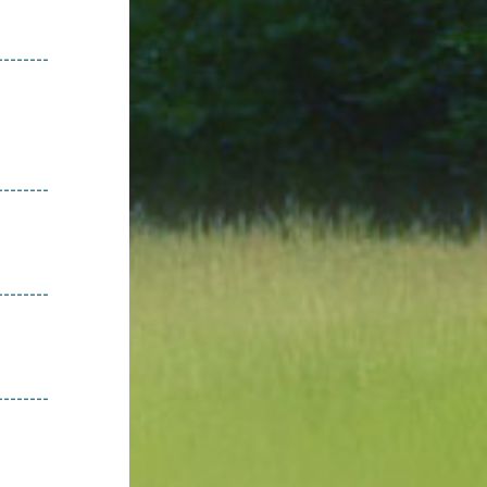
--------
--------
--------
--------