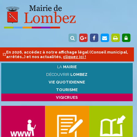
En 2026, accédez à notre affichage légal (Conseil municipal,
arrêtés…) et nos actualités,
cliquez ici !
LA
MAIRIE
DÉCOUVRIR
LOMBEZ
VIE QUOTIDIENNE
TOURISME
VIGICRUES