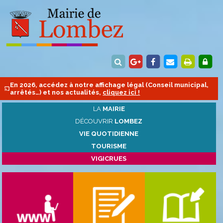
En 2026, accédez à notre affichage légal (Conseil municipal,
arrêtés…) et nos actualités,
cliquez ici !
LA
MAIRIE
DÉCOUVRIR
LOMBEZ
VIE QUOTIDIENNE
TOURISME
VIGICRUES