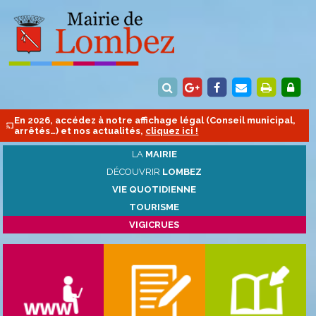
En 2026, accédez à notre affichage légal (Conseil municipal,
arrêtés…) et nos actualités,
cliquez ici !
LA
MAIRIE
DÉCOUVRIR
LOMBEZ
VIE QUOTIDIENNE
TOURISME
VIGICRUES