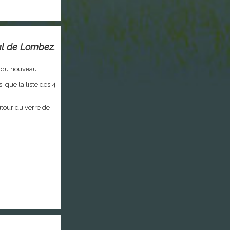
al de Lombez.
on du nouveau
i que la liste des 4
utour du verre de