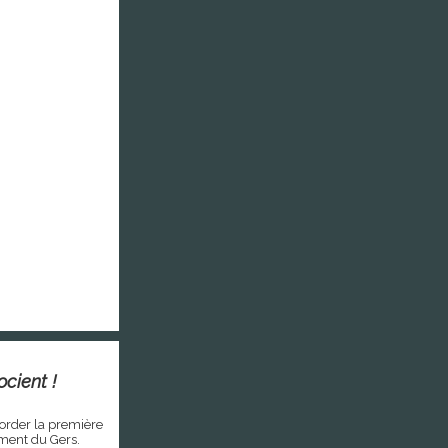
cient !
order la première
ment du Gers.