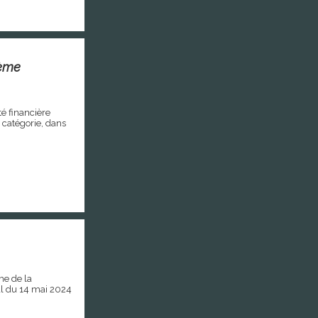
5ème
té financière
 catégorie, dans
me de la
l du 14 mai 2024