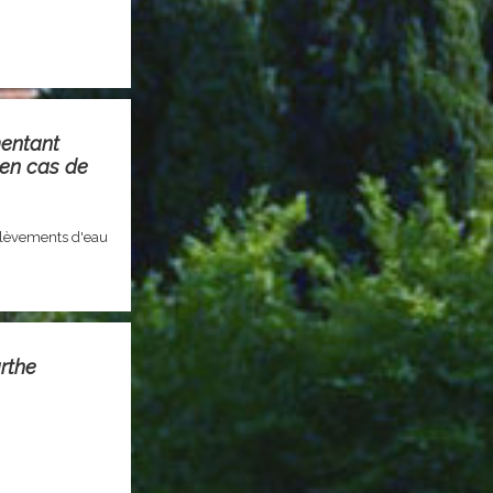
mentant
 en cas de
élèvements d'eau
rthe