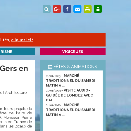
lités,
cliquez ici !
RISME
VIGICRUES
Gers en
FÊTES & ANIMATIONS
-
MARCHÉ
01/01/2023
TRADITIONNEL DU SAMEDI
MATIN A ...
-
VISITE AUDIO-
01/01/2023
e l'Architecture
GUIDÉE DE LOMBEZ AVEC
BAL ...
-
MARCHÉ
01/01/2020
r leurs projets de
TRADITIONNEL DU SAMEDI
ètre de l'Aire de
MATIN A ...
), Monsieur Pierre
ments de France de
ans les locaux de