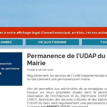
z à notre affichage légal (Conseil municipal, arrêtés…) et nos actua
LOMBEZ
VIE QUOTIDIENNE
TOU
Permanence de l’UDAP du 
Mairie
Publié le 08/06/2026
Régulièrement, les services de l'Unité Départementale d
du Gers tiennent une permanence en mairie.
Afin de permettre aux administrés de se renseigner su
travaux sur leurs propriétés situées dans le périm
Valorisation de l'Architecture et du Patrimoine (AVAP
CARCY, technicien des services culturels et des bâti
l'UDAP du Gers, tient régulièrement une permanence d
la mairie,
sur RENDEZ-VOUS
uniquement.