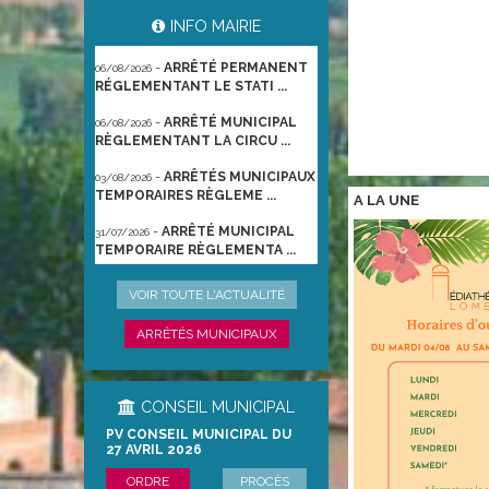
-
ARRÊTÉ PORTANT
06/08/2026
INFO MAIRIE
GESTION DES POPULATIONS ...
-
ARRÊTÉ PERMANENT
06/08/2026
RÉGLEMENTANT LE STATI ...
-
ARRÊTÉ MUNICIPAL
06/08/2026
RÈGLEMENTANT LA CIRCU ...
-
ARRÊTÉS MUNICIPAUX
03/08/2026
TEMPORAIRES RÈGLEME ...
A LA
UNE
-
ARRÊTÉ MUNICIPAL
31/07/2026
TEMPORAIRE RÈGLEMENTA ...
-
ARRÊTÉ
22/06/2026
VOIR TOUTE L'ACTUALITÉ
PRÉFECTORAL DU 21/06/2026
TEMPO ...
ARRÊTÉS MUNICIPAUX
CONSEIL MUNICIPAL
PV CONSEIL MUNICIPAL DU
27 AVRIL 2026
ORDRE
PROCÈS