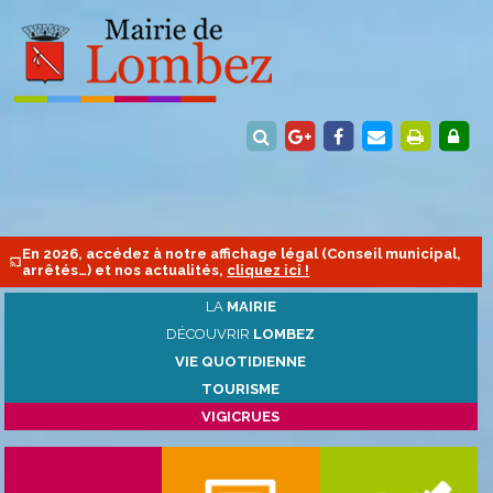
En 2026, accédez à notre affichage légal (Conseil municipal,
arrêtés…) et nos actualités,
cliquez ici !
LA
MAIRIE
DÉCOUVRIR
LOMBEZ
VIE QUOTIDIENNE
TOURISME
VIGICRUES