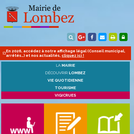
En 2026, accédez à notre affichage légal (Conseil municipal,
arrêtés…) et nos actualités,
cliquez ici !
LA
MAIRIE
DÉCOUVRIR
LOMBEZ
VIE QUOTIDIENNE
TOURISME
VIGICRUES