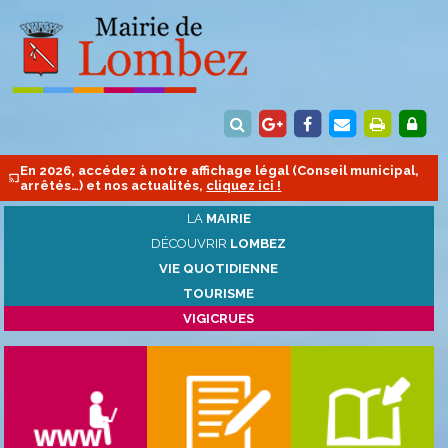
En 2026, accédez à notre affichage légal (Conseil municipal,
arrêtés…) et nos actualités,
cliquez ici !
LA
MAIRIE
DÉCOUVRIR
LOMBEZ
VIE QUOTIDIENNE
TOURISME
VIGICRUES