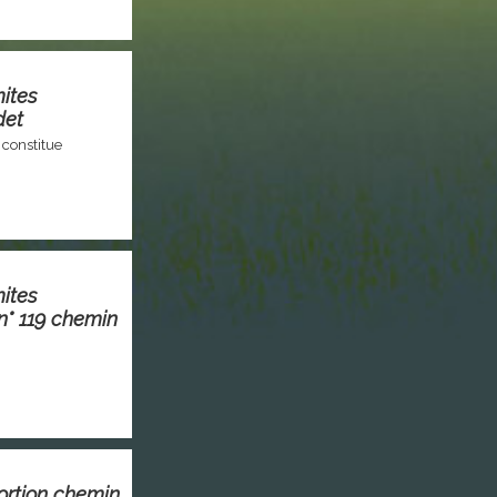
mites
det
 constitue
mites
n° 119 chemin
ortion chemin