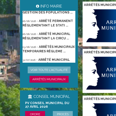
-
ARRÊTÉ PORTANT
06/08/2026
ARRÉTÉS MUNICIP
INFO MAIRIE
GESTION DES POPULATIONS ...
-
ARRÊTÉ PERMANENT
06/08/2026
RÉGLEMENTANT LE STATI ...
-
ARRÊTÉ MUNICIPAL
06/08/2026
RÈGLEMENTANT LA CIRCU ...
-
ARRÊTÉS MUNICIPAUX
03/08/2026
TEMPORAIRES RÈGLEME ...
ARRÉTÉS MUNICIP
-
ARRÊTÉ MUNICIPAL
31/07/2026
TEMPORAIRE RÈGLEMENTA ...
-
ARRÊTÉ
22/06/2026
VOIR TOUTE L'ACTUALITÉ
PRÉFECTORAL DU 21/06/2026
TEMPO ...
ARRÊTÉS MUNICIPAUX
CONSEIL MUNICIPAL
ARRÉTÉS MUNICIP
PV CONSEIL MUNICIPAL DU
27 AVRIL 2026
ORDRE
PROCÈS