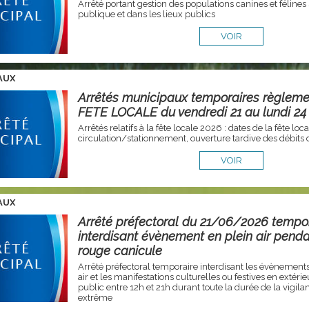
Arrêté portant gestion des populations canines et félines 
publique et dans les lieux publics
VOIR
AUX
Arrêtés municipaux temporaires règleme
FETE LOCALE du vendredi 21 au lundi 24
Arrêtés relatifs à la fête locale 2026 : dates de la fête lo
circulation/stationnement, ouverture tardive des débits 
VOIR
AUX
Arrêté préfectoral du 21/06/2026 tempo
interdisant évènement en plein air penda
rouge canicule
Arrêté préfectoral temporaire interdisant les évènements 
air et les manifestations culturelles ou festives en extéri
public entre 12h et 21h durant toute la durée de la vigil
extrême