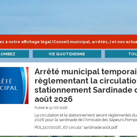
z à notre affichage légal (Conseil municipal, arrêtés…) et nos actua
LOMBEZ
VIE QUOTIDIENNE
TOU
Arrêté municipal temporai
règlementant la circulatio
stationnement Sardinade 
août 2026
Publié le 31/07/2026
La circulation et le stationnement seront réglementés du
2026 pour la sardinade de l'Amicale des Sapeurs Pompi
POL31072026_67 circula° sardinade août.pdf