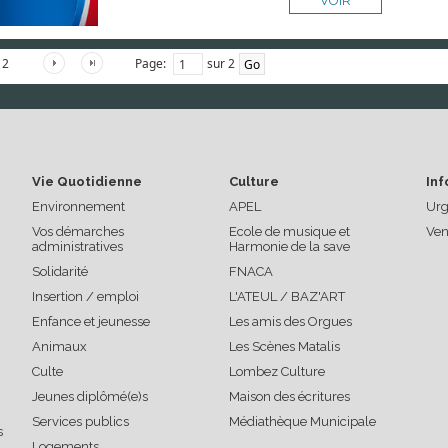
VOIR
Page:
sur 2
2
Vie Quotidienne
Culture
Inf
Environnement
APEL
Urg
Vos démarches
Ecole de musique et
Ven
administratives
Harmonie de la save
Solidarité
FNACA
Insertion / emploi
L'ATEUL / BAZ'ART
Enfance et jeunesse
Les amis des Orgues
Animaux
Les Scènes Matalis
Culte
Lombez Culture
Jeunes diplômé(e)s
Maison des écritures
Services publics
Médiathèque Municipale
s
Logements