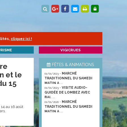
lités,
cliquez ici !
RISME
VIGICRUES
re
FÊTES & ANIMATIONS
n et le
-
MARCHÉ
01/01/2023
TRADITIONNEL DU SAMEDI
du 15
MATIN A ...
-
VISITE AUDIO-
01/01/2023
GUIDÉE DE LOMBEZ AVEC
BAL ...
-
MARCHÉ
01/01/2020
 14 au 16 août
TRADITIONNEL DU SAMEDI
ers.
MATIN A ...