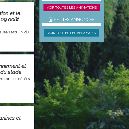
VOIR TOUTES LES ANIMATIONS
ion et le
 09 août
PETITES ANNONCES
e Jean Moulin, du
VOIR TOUTES LES ANNONCES
onnement et
 du stade
disant les dépôts
anines et