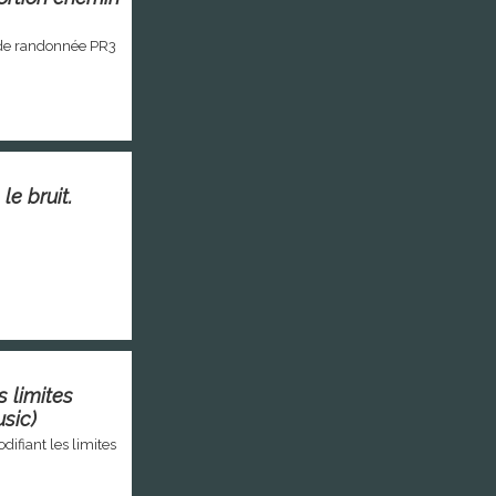
 de randonnée PR3
le bruit.
 limites
sic)
fiant les limites