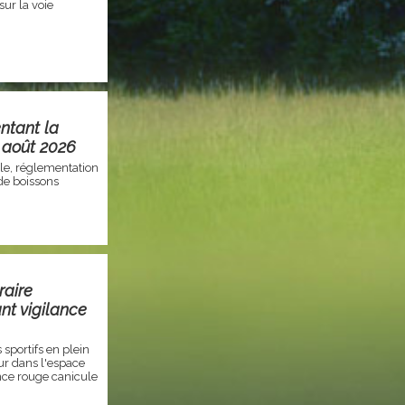
sur la voie
ntant la
 août 2026
cale, réglementation
de boissons
raire
nt vigilance
sportifs en plein
eur dans l'espace
ance rouge canicule