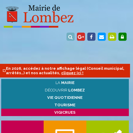
En 2026, accédez à notre affichage légal (Conseil municipal,
arrêtés…) et nos actualités,
cliquez ici !
LA
MAIRIE
DÉCOUVRIR
LOMBEZ
VIE QUOTIDIENNE
TOURISME
VIGICRUES