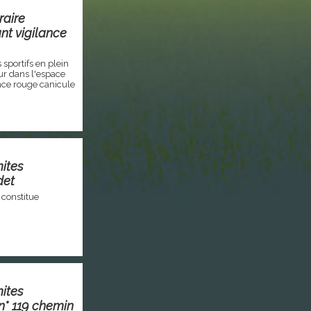
raire
nt vigilance
sportifs en plein
eur dans l'espace
ance rouge canicule
mites
det
 constitue
mites
n° 119 chemin