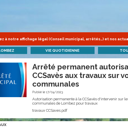
z à notre affichage légal (Conseil municipal, arrêtés…) et nos actua
LOMBEZ
VIE QUOTIDIENNE
TOU
Arrêté permanent autoris
CCSavès aux travaux sur v
communales
Publié le 17/04/2023
Autorisation permanente à la CCSavès d'intervenir sur le
communales de Lombez pour travaux
travaux CCSaves.pdf
AUX