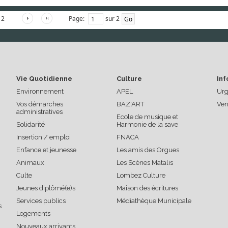
Page:
sur 2
2
Vie Quotidienne
Culture
Inf
Environnement
APEL
Urg
Vos démarches
BAZ'ART
Ven
administratives
Ecole de musique et
Solidarité
Harmonie de la save
Insertion / emploi
FNACA
Enfance et jeunesse
Les amis des Orgues
Animaux
Les Scènes Matalis
Culte
Lombez Culture
Jeunes diplômé(e)s
Maison des écritures
Services publics
Médiathèque Municipale
s
Logements
Nouveaux arrivants