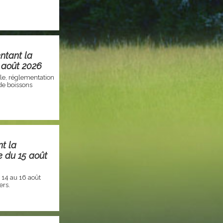
ntant la
 août 2026
cale, réglementation
de boissons
t la
e du 15 août
 14 au 16 août
ers.