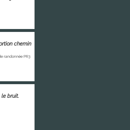
ortion chemin
 de randonnée PR3
le bruit.