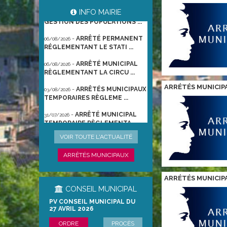
-
ARRÊTÉ PORTANT
06/08/2026
INFO MAIRIE
GESTION DES POPULATIONS ...
-
ARRÊTÉ PERMANENT
06/08/2026
RÉGLEMENTANT LE STATI ...
-
ARRÊTÉ MUNICIPAL
06/08/2026
RÈGLEMENTANT LA CIRCU ...
-
ARRÊTÉS MUNICIPAUX
03/08/2026
ARRÉTÉS MUNICIP
TEMPORAIRES RÈGLEME ...
-
ARRÊTÉ MUNICIPAL
31/07/2026
TEMPORAIRE RÈGLEMENTA ...
-
ARRÊTÉ
22/06/2026
VOIR TOUTE L'ACTUALITÉ
PRÉFECTORAL DU 21/06/2026
TEMPO ...
ARRÊTÉS MUNICIPAUX
ARRÉTÉS MUNICIP
CONSEIL MUNICIPAL
PV CONSEIL MUNICIPAL DU
27 AVRIL 2026
ORDRE
PROCÈS