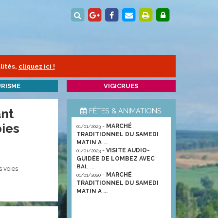
lités,
cliquez ici !
RISME
VIGICRUES
ant
FÊTES & ANIMATIONS
oies
-
MARCHÉ
01/01/2023
TRADITIONNEL DU SAMEDI
MATIN A ...
-
VISITE AUDIO-
01/01/2023
GUIDÉE DE LOMBEZ AVEC
BAL ...
s voies
-
MARCHÉ
01/01/2020
TRADITIONNEL DU SAMEDI
MATIN A ...