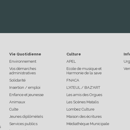
Vie Quotidienne
Culture
Inf
Environnement
APEL
Urg
Vos démarches
Ecole de musique et
Ven
administratives
Harmonie de la save
Solidarité
FNACA
Insertion / emploi
L'ATEUL / BAZ'ART
Enfance et jeunesse
Les amis des Orgues
Animaux
Les Scènes Matalis
Culte
Lombez Culture
Jeunes diplômé(e)s
Maison des écritures
Services publics
Médiathèque Municipale
s