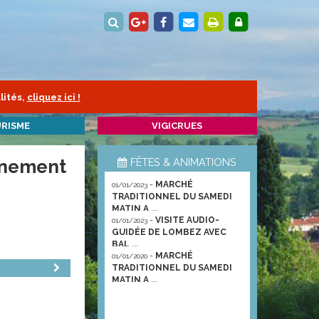
lités,
cliquez ici !
RISME
VIGICRUES
onnement
FÊTES & ANIMATIONS
-
MARCHÉ
01/01/2023
TRADITIONNEL DU SAMEDI
MATIN A ...
-
VISITE AUDIO-
01/01/2023
GUIDÉE DE LOMBEZ AVEC
BAL ...
-
MARCHÉ
01/01/2020
TRADITIONNEL DU SAMEDI
MATIN A ...