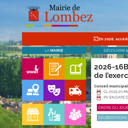
En 2026, accéde
LA
MAIRIE
DÉCOUVRIR
2026-16B 
de l’exer
Conseil municipal
CL 2025 20 Mod
PV EN DATE 
ORDRE DU JOU
DÉLIBERATIONS