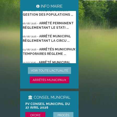
-
ARRÊTÉ PORTANT
06/08/2026
INFO MAIRIE
GESTION DES POPULATIONS ...
-
ARRÊTÉ PERMANENT
06/08/2026
RÉGLEMENTANT LE STATI ...
-
ARRÊTÉ MUNICIPAL
06/08/2026
RÈGLEMENTANT LA CIRCU ...
-
ARRÊTÉS MUNICIPAUX
03/08/2026
TEMPORAIRES RÈGLEME ...
-
ARRÊTÉ MUNICIPAL
31/07/2026
TEMPORAIRE RÈGLEMENTA ...
-
ARRÊTÉ
VOIR TOUTE L'ACTUALITÉ
22/06/2026
PRÉFECTORAL DU 21/06/2026
TEMPO ...
ARRÊTÉS MUNICIPAUX
CONSEIL MUNICIPAL
PV CONSEIL MUNICIPAL DU
27 AVRIL 2026
ORDRE
PROCÈS