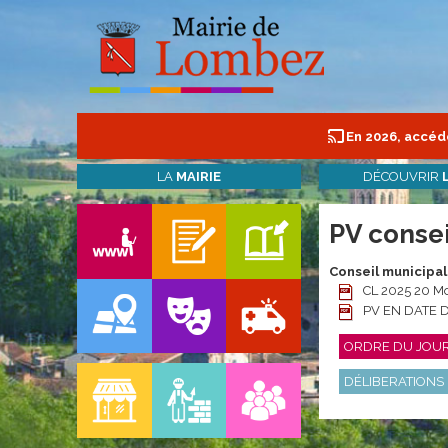
En 2026, accéde
LA
MAIRIE
DÉCOUVRIR
PV consei
Conseil municipal
CL 2025 20 Mod
PV EN DATE 
ORDRE DU JOU
DÉLIBERATIONS