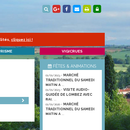
lités,
cliquez ici !
RISME
VIGICRUES
FÊTES & ANIMATIONS
-
MARCHÉ
01/01/2023
TRADITIONNEL DU SAMEDI
MATIN A ...
-
VISITE AUDIO-
01/01/2023
GUIDÉE DE LOMBEZ AVEC
BAL ...
-
MARCHÉ
01/01/2020
TRADITIONNEL DU SAMEDI
MATIN A ...