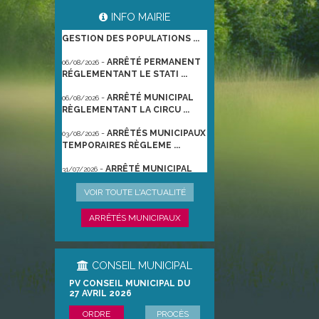
-
ARRÊTÉ PORTANT
06/08/2026
INFO MAIRIE
GESTION DES POPULATIONS ...
-
ARRÊTÉ PERMANENT
06/08/2026
RÉGLEMENTANT LE STATI ...
-
ARRÊTÉ MUNICIPAL
06/08/2026
RÈGLEMENTANT LA CIRCU ...
-
ARRÊTÉS MUNICIPAUX
03/08/2026
TEMPORAIRES RÈGLEME ...
-
ARRÊTÉ MUNICIPAL
31/07/2026
TEMPORAIRE RÈGLEMENTA ...
-
ARRÊTÉ
VOIR TOUTE L'ACTUALITÉ
22/06/2026
PRÉFECTORAL DU 21/06/2026
TEMPO ...
ARRÊTÉS MUNICIPAUX
CONSEIL MUNICIPAL
PV CONSEIL MUNICIPAL DU
27 AVRIL 2026
ORDRE
PROCÈS