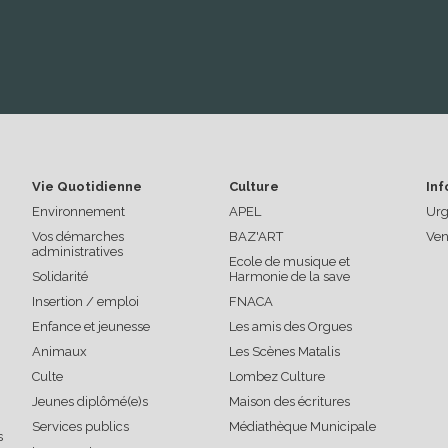
Vie Quotidienne
Culture
Inf
Environnement
APEL
Urg
Vos démarches
BAZ'ART
Ven
administratives
Ecole de musique et
Solidarité
Harmonie de la save
Insertion / emploi
FNACA
Enfance et jeunesse
Les amis des Orgues
Animaux
Les Scènes Matalis
Culte
Lombez Culture
Jeunes diplômé(e)s
Maison des écritures
Services publics
Médiathèque Municipale
s