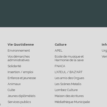
Vie Quotidienne
Culture
Inf
Environnement
APEL
Urg
Vos démarches
Ecole de musique et
Ven
administratives
Harmonie de la save
Solidarité
FNACA
Insertion / emploi
L'ATEUL / BAZ'ART
Enfance et jeunesse
Les amis des Orgues
Animaux
Les Scènes Matalis
Culte
Lombez Culture
Jeunes diplômé(e)s
Maison des écritures
Services publics
Médiathèque Municipale
s