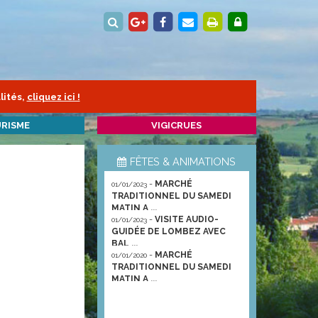
lités,
cliquez ici !
RISME
VIGICRUES
FÊTES & ANIMATIONS
-
MARCHÉ
01/01/2023
TRADITIONNEL DU SAMEDI
MATIN A ...
-
VISITE AUDIO-
01/01/2023
GUIDÉE DE LOMBEZ AVEC
BAL ...
-
MARCHÉ
01/01/2020
TRADITIONNEL DU SAMEDI
MATIN A ...