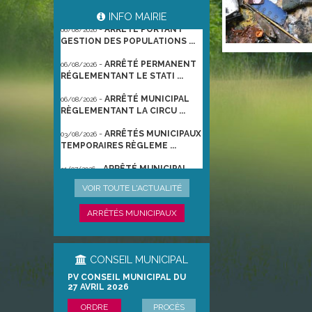
INFO MAIRIE
-
ARRÊTÉ PORTANT
06/08/2026
GESTION DES POPULATIONS ...
-
ARRÊTÉ PERMANENT
06/08/2026
RÉGLEMENTANT LE STATI ...
-
ARRÊTÉ MUNICIPAL
06/08/2026
RÈGLEMENTANT LA CIRCU ...
-
ARRÊTÉS MUNICIPAUX
03/08/2026
TEMPORAIRES RÈGLEME ...
-
ARRÊTÉ MUNICIPAL
31/07/2026
TEMPORAIRE RÈGLEMENTA ...
VOIR TOUTE L'ACTUALITÉ
-
ARRÊTÉ
22/06/2026
PRÉFECTORAL DU 21/06/2026
ARRÊTÉS MUNICIPAUX
TEMPO ...
CONSEIL MUNICIPAL
PV CONSEIL MUNICIPAL DU
27 AVRIL 2026
ORDRE
PROCÈS