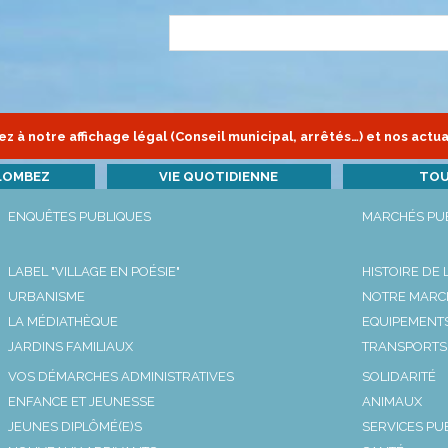
z à notre affichage légal (Conseil municipal, arrêtés…) et nos actua
LOMBEZ
VIE QUOTIDIENNE
TOU
ENQUÊTES PUBLIQUES
MARCHÉS PU
Arrêté Préfectoral
Publié le 31/07/2022
LABEL "VILLAGE EN POÉSIE"
HISTOIRE DE
AP du 08/08/2022 AU 31/10/2022 portant limitation 
URBANISME
NOTRE MARC
d'eau sur l'ensemble des axes réalimentés du système 
LA MÉDIATHÈQUE
EQUIPEMENT
Consulter l'arrêté Préfecto
JARDINS FAMILIAUX
TRANSPORTS
VOS DÉMARCHES ADMINISTRATIVES
SOLIDARITÉ
Arrêté Préfectoral modifica
ENFANCE ET JEUNESSE
ANIMAUX
JEUNES DIPLÔMÉ(E)S
SERVICES PU