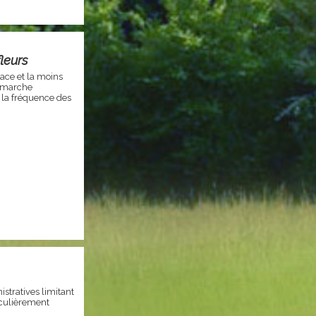
fleurs
cace et la moins
démarche
 la fréquence des
stratives limitant
iculièrement