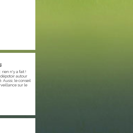
s
 rien n'y a fait !
 dépotoir autour
 Aussi, le conseil
veillance sur le