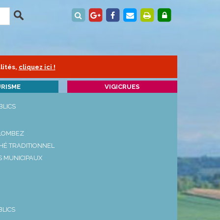
lités,
cliquez ici !
RISME
VIGICRUES
BLICS
FÊTES & ANIMATIONS
-
MARCHÉ
01/01/2023
 LOMBEZ
TRADITIONNEL DU SAMEDI
des prélèvements
MATIN A ...
HÉ TRADITIONNEL
Neste
-
VISITE AUDIO-
01/01/2023
S MUNICIPAUX
GUIDÉE DE LOMBEZ AVEC
ral
BAL ...
-
MARCHÉ
01/01/2020
TRADITIONNEL DU SAMEDI
tif
MATIN A ...
BLICS