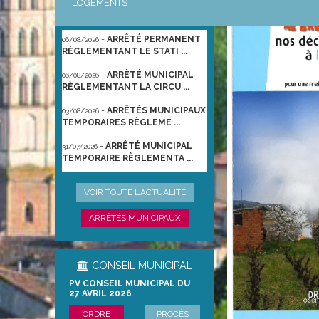
LOGEMENTS
-
ARRÊTÉ PORTANT
06/08/2026
GESTION DES POPULATIONS ...
INFO MAIRIE
-
ARRÊTÉ PERMANENT
06/08/2026
RÉGLEMENTANT LE STATI ...
-
ARRÊTÉ MUNICIPAL
06/08/2026
RÈGLEMENTANT LA CIRCU ...
-
ARRÊTÉS MUNICIPAUX
03/08/2026
TEMPORAIRES RÈGLEME ...
-
ARRÊTÉ MUNICIPAL
31/07/2026
TEMPORAIRE RÈGLEMENTA ...
-
ARRÊTÉ
22/06/2026
VOIR TOUTE L'ACTUALITÉ
PRÉFECTORAL DU 21/06/2026
TEMPO ...
ARRÊTÉS MUNICIPAUX
CONSEIL MUNICIPAL
PV CONSEIL MUNICIPAL DU
27 AVRIL 2026
ORDRE
PROCÈS