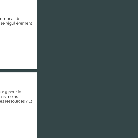
communal de
ise régulièrement
 2019 pour le
e pas moins
es ressources ? Et