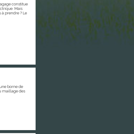
élagage constitue
ctrique. Mais
s à prendre ? Le
’une borne de
au maillage des