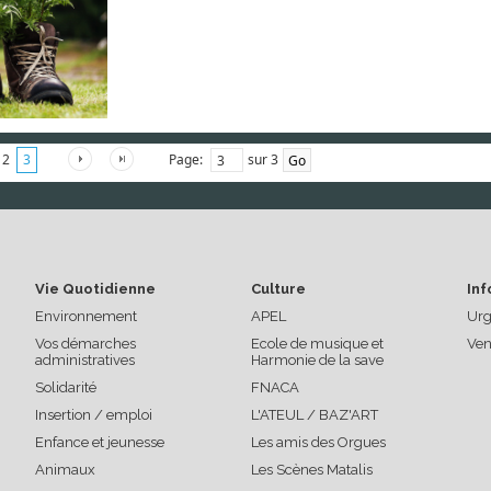
Page:
sur 3
2
3
Vie Quotidienne
Culture
Inf
Environnement
APEL
Urg
Vos démarches
Ecole de musique et
Ven
administratives
Harmonie de la save
Solidarité
FNACA
Insertion / emploi
L'ATEUL / BAZ'ART
Enfance et jeunesse
Les amis des Orgues
Animaux
Les Scènes Matalis