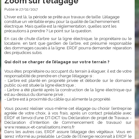
Zoom sur l’élagage
Publié le 27/02/2017
L’hiver est là, la période se prête aux travaux de taille. L’élagage
constitue un véritable enjeu pour la qualité de l’acheminement
électrique. Mais quelle est la réglementation, quelles sont les
précautions à prendre ? Le point sur la question.
En cas de chute d’arbre sur la ligne électrique, le propriétaire ou le
locataire, en tant que gardien de l’arbre, est présumé responsable
des dommages causés à la ligne. ERDF pourra demander réparation
des préjudices subis.
Qui doit se charger de l’élagage sur votre terrain ?
Vous êtes propriétaire ou occupant du terrain à élaguer, il est de votre
responsabilité de prendre en charge l’élagage si :
- L’arbre est planté en propriété privée et déborde sur le domaine
public où est située la ligne électrique ;
- L’arbre a été planté après la construction de la ligne électrique qui
est au-dessus du domaine privé ;
- L’arbre est à proximité du câble qui alimente la propriété.
Vous pouvez réaliser vous-même cet élagage ou choisir l’entreprise
agréée de votre choix, à vos frais, après un contact préalable avec
ERDF et l’envoi d’une DT-DICT (ou Déclaration de projet de Travaux -
Déclaration d’Intention de Commencement de travaux) sur
www.reseaux-et-canalisations.ineris.fr
Dans les autres cas, ERDF assure l’élagage des végétaux. Vous en
serez informé au préalable. Le Code de l’Énergie reconnaît à ERDF le