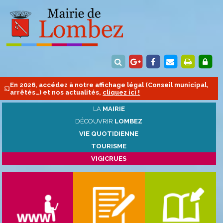
En 2026, accédez à notre affichage légal (Conseil municipal,
arrêtés…) et nos actualités,
cliquez ici !
LA
MAIRIE
DÉCOUVRIR
LOMBEZ
VIE QUOTIDIENNE
TOURISME
VIGICRUES