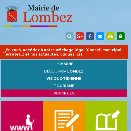
En 2026, accédez à notre affichage légal (Conseil municipal,
arrêtés…) et nos actualités,
cliquez ici !
LA
MAIRIE
DÉCOUVRIR
LOMBEZ
VIE QUOTIDIENNE
TOURISME
VIGICRUES