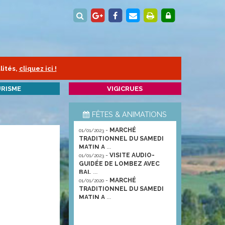
lités,
cliquez ici !
RISME
VIGICRUES
FÊTES & ANIMATIONS
-
MARCHÉ
01/01/2023
TRADITIONNEL DU SAMEDI
MATIN A ...
-
VISITE AUDIO-
01/01/2023
GUIDÉE DE LOMBEZ AVEC
BAL ...
-
MARCHÉ
01/01/2020
TRADITIONNEL DU SAMEDI
MATIN A ...