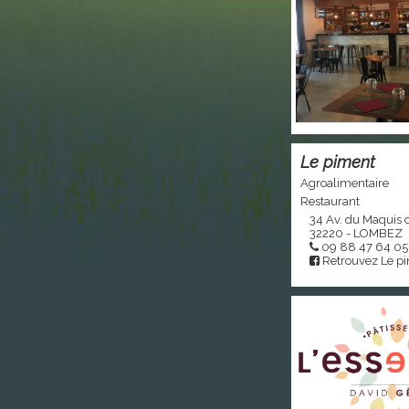
Le piment
Agroalimentaire
Restaurant
34 Av. du Maquis 
32220 - LOMBEZ
09 88 47 64 05
Retrouvez Le p