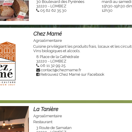
30 Boulevard des Pyrénées
mardi au samedi
32220 - LOMBEZ
15h30-19h30 dim
05 62 62 35 30
12h30
Chez Mamé
Agroalimentaire
Cuisine privilégiant les produits frais, locaux et les circuit
Vins biologiques et alcools.
8 Place de la Cathédrale
32220 - LOMBEZ
06 11 32 99 25
contact@chezmame.fr
Retrouvez Chez Mamé sur Facebook
La Tanière
Agroalimentaire
Restaurant
3 Route de Samatan