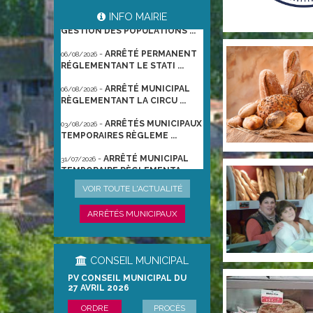
-
ARRÊTÉ PORTANT
06/08/2026
INFO MAIRIE
GESTION DES POPULATIONS ...
-
ARRÊTÉ PERMANENT
06/08/2026
RÉGLEMENTANT LE STATI ...
-
ARRÊTÉ MUNICIPAL
06/08/2026
RÈGLEMENTANT LA CIRCU ...
-
ARRÊTÉS MUNICIPAUX
03/08/2026
TEMPORAIRES RÈGLEME ...
-
ARRÊTÉ MUNICIPAL
31/07/2026
TEMPORAIRE RÈGLEMENTA ...
-
ARRÊTÉ
22/06/2026
VOIR TOUTE L'ACTUALITÉ
PRÉFECTORAL DU 21/06/2026
TEMPO ...
ARRÊTÉS MUNICIPAUX
CONSEIL MUNICIPAL
PV CONSEIL MUNICIPAL DU
27 AVRIL 2026
ORDRE
PROCÈS