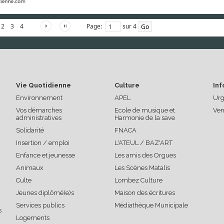
Page:
sur 4
2
3
4
Vie Quotidienne
Culture
Inf
Environnement
APEL
Urg
Vos démarches
Ecole de musique et
Ven
administratives
Harmonie de la save
Solidarité
FNACA
Insertion / emploi
L'ATEUL / BAZ'ART
Enfance et jeunesse
Les amis des Orgues
Animaux
Les Scènes Matalis
Culte
Lombez Culture
Jeunes diplômé(e)s
Maison des écritures
Services publics
Médiathèque Municipale
s
Logements