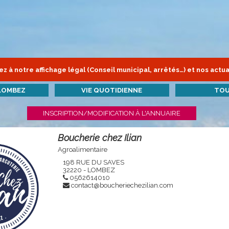
z à notre affichage légal (Conseil municipal, arrêtés…) et nos actua
LOMBEZ
VIE QUOTIDIENNE
TOU
INSCRIPTION/MODIFICATION À L'ANNUAIRE
Boucherie chez Ilian
Agroalimentaire
198 RUE DU SAVES
32220 - LOMBEZ
0562614010
contact@boucheriechezilian.com