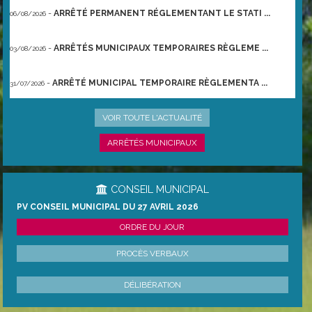
-
ARRÊTÉ PERMANENT RÉGLEMENTANT LE STATI ...
06/08/2026
-
ARRÊTÉS MUNICIPAUX TEMPORAIRES RÈGLEME ...
03/08/2026
-
ARRÊTÉ MUNICIPAL TEMPORAIRE RÈGLEMENTA ...
31/07/2026
-
ARRÊTÉ PRÉFECTORAL DU 21/06/2026 TEMPO ...
22/06/2026
VOIR TOUTE L'ACTUALITÉ
ARRÊTÉS MUNICIPAUX
CONSEIL MUNICIPAL
PV CONSEIL MUNICIPAL DU 27 AVRIL 2026
ORDRE DU JOUR
PROCÈS VERBAUX
DÉLIBÉRATION