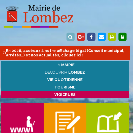
En 2026, accédez à notre affichage légal (Conseil municipal,
arrêtés…) et nos actualités,
cliquez ici !
LA
MAIRIE
DÉCOUVRIR
LOMBEZ
VIE QUOTIDIENNE
TOURISME
VIGICRUES